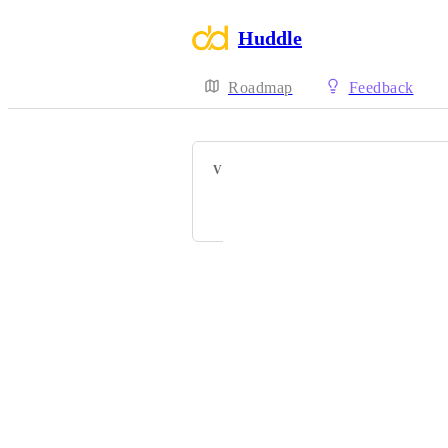
Huddle
Roadmap
Feedback
VOTERS
V
A
Powered by Canny