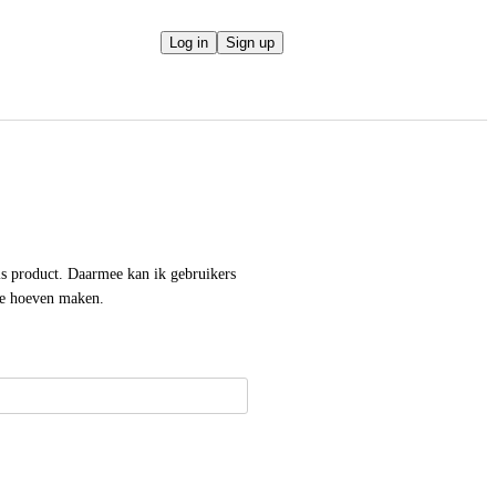
Log in
Sign up
 product. Daarmee kan ik gebruikers 
 te hoeven maken.