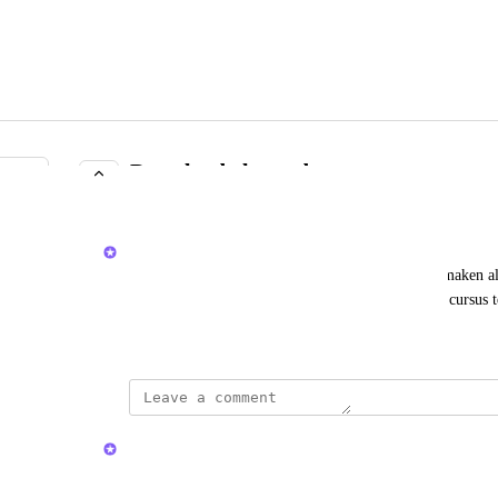
Download als product type
COMPLETE
Jelle Scheer
Naast cursussen wil ik ook downloads kunnen aanmaken als
toegang geven tot (betaalde) bestanden zonder een cursus
November 11, 2025
updated the status to
Huddle
Complete