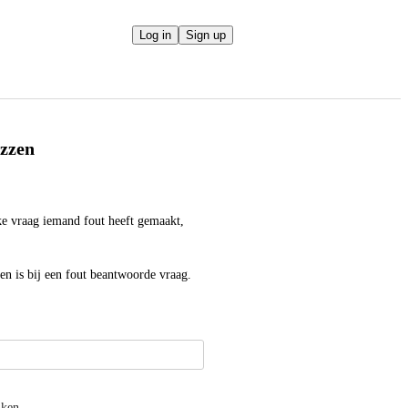
Log in
Sign up
izzen
ke vraag iemand fout heeft gemaakt, 
n is bij een fout beantwoorde vraag.
jken.