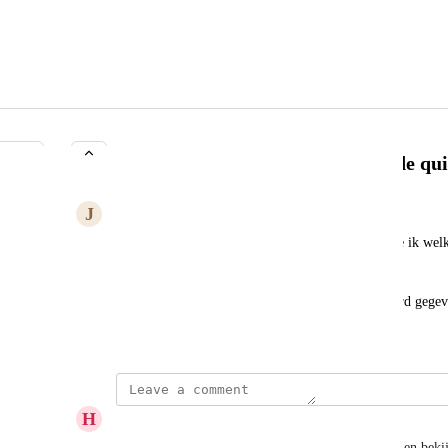
Inzage antwoorden van ingediende qu
J
Juniper Parakeet
Wanneer ik een resultaat van een cursist bekijk, zie ik wel
maar zie ik niet welk antwoord er gegeven is.
Graag de mogelijkheid om in te zien welk antwoord gegeve
June 19, 2025
H
Historic Gorilla
Ja, fijn als cursisten zelf ook hun antwoorden kunnen beki