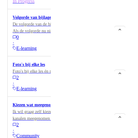
In Progress
Volgorde van bijlage aanpassen
De volgorde van de bijlage aanpassen na het uploaden.
Als de volgorde nu niet klopt kan je ze niet verslepen
0
naar de juiste volgorde.
·
E-learning
Foto's bij elke les
Foto's bij elke les én module kunnen plaatsen.
2
·
E-learning
Kiezen wat meegenomen wordt in de Digest
Ik wil graag zelf kiezen welke berichten en welke
kanalen meegenomen worden in de Digest
2
·
Community