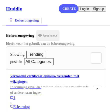
Huddle
CREATE
Log in
Sign up
Beheeromgeving
Beheeromgeving
Anonymous
Ideeën voor het gebruik van de beheeromgeving.
Showing
Trending
posts in
All Categories
Verzonden certificaat opnieuw verzenden met
wijzigingen
In sommige gevallen heeft een gebruiker een verkeerde
of andere naam ingevuld. Als de gebruiker dan een
1
certificaat krijgt, wilt hij of zij de nieuwe naam
·
gebruiken. Op dit moment is dat niet mogelijk. Je kunt
E-learning
niet het certificaat opnieuw versturen met de